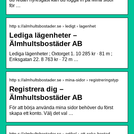
för …
http s://almhultsbostader.se › ledigt › lagenhet
Lediga lägenheter –
Älmhultsbostäder AB
Lediga lägenheter ; Oxtorget 1. 10 285 kr · 81 m ;
Eriksgatan 22. 8 763 kr · 72 m …
http s://almhultsbostader.se › mina-sidor › registreringstyp
Registrera dig –
Älmhultsbostäder AB
För att börja använda mina sidor behöver du först
skapa ett konto. Välj det val …
http s://almhultsbostader.se › artikel › att-soka-bostad