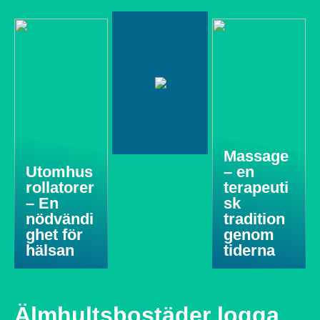
Massage
Utomhus
– en
rollatorer
terapeuti
– En
sk
nödvändi
tradition
ghet för
genom
hälsan
tiderna
Älmhultsbostäder logga