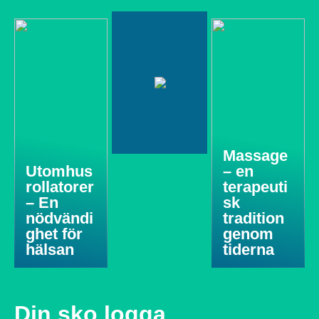
Massage
Utomhus
– en
rollatorer
terapeuti
– En
sk
nödvändi
tradition
ghet för
genom
hälsan
tiderna
Din sko logga