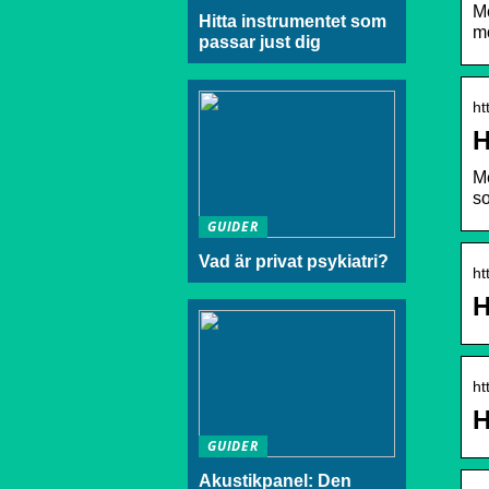
Me
Hitta instrumentet som
mo
passar just dig
ht
H
Me
so
GUIDER
Vad är privat psykiatri?
ht
H
ht
H
GUIDER
Akustikpanel: Den