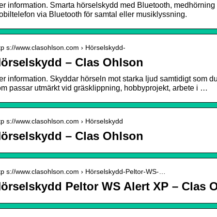
r information. Smarta hörselskydd med Bluetooth, medhörning o
biltelefon via Bluetooth för samtal eller musiklyssning.
tp s://www.clasohlson.com › Hörselskydd-
örselskydd – Clas Ohlson
r information. Skyddar hörseln mot starka ljud samtidigt som d
m passar utmärkt vid gräsklippning, hobbyprojekt, arbete i …
tp s://www.clasohlson.com › Hörselskydd
örselskydd – Clas Ohlson
tp s://www.clasohlson.com › Hörselskydd-Peltor-WS-…
örselskydd Peltor WS Alert XP – Clas 