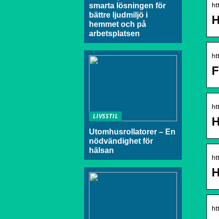
ht
smarta lösningen för
bättre ljudmiljö i
H
hemmet och på
arbetsplatsen
ht
F
ht
LIVSSTIL
H
Utomhusrollatorer – En
nödvändighet för
hälsan
ht
H
ht