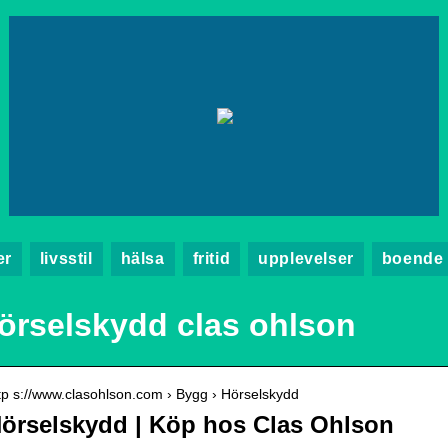
er
livsstil
hälsa
fritid
upplevelser
boende
örselskydd clas ohlson
tp s://www.clasohlson.com › Bygg › Hörselskydd
örselskydd | Köp hos Clas Ohlson