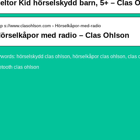
eltor Kid hörselskydd barn, 5+ – Clas 
tp s://www.clasohlson.com › Hörselkåpor-med-radio
örselkåpor med radio – Clas Ohlson
words: hörselskydd clas ohlson, hörselkåpor clas ohlson, clas 
etooth clas ohlson