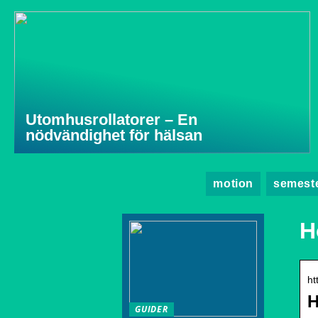
Utomhusrollatorer – En
nödvändighet för hälsan
motion
semest
H
ht
H
GUIDER