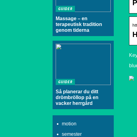
P
GUIDER
Massage – en
terapeutisk tradition
ht
genom tiderna
H
Key
blu
GUIDER
Så planerar du ditt
drömbröllop på en
vacker herrgård
motion
semester