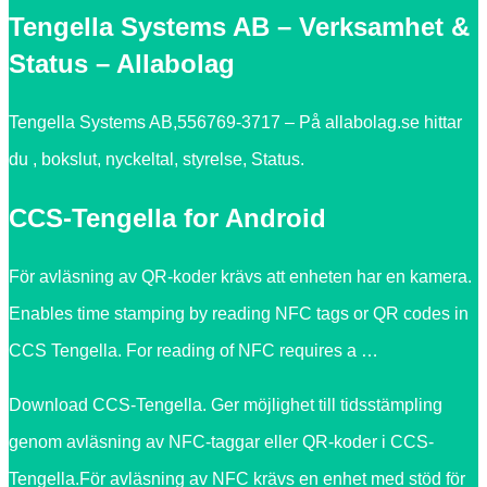
Tengella Systems AB – Verksamhet &
Status – Allabolag
Tengella Systems AB,556769-3717 – På allabolag.se hittar
du , bokslut, nyckeltal, styrelse, Status.
CCS-Tengella for Android
För avläsning av QR-koder krävs att enheten har en kamera.
Enables time stamping by reading NFC tags or QR codes in
CCS Tengella. For reading of NFC requires a …
Download CCS-Tengella. Ger möjlighet till tidsstämpling
genom avläsning av NFC-taggar eller QR-koder i CCS-
Tengella.För avläsning av NFC krävs en enhet med stöd för