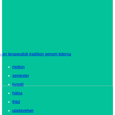
 en terapeutisk tradition genom tiderna
motion
semester
livsstil
hälsa
fritid
upplevelser