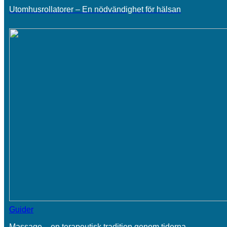
Utomhusrollatorer – En nödvändighet för hälsan
Guider
Massage – en terapeutisk tradition genom tiderna