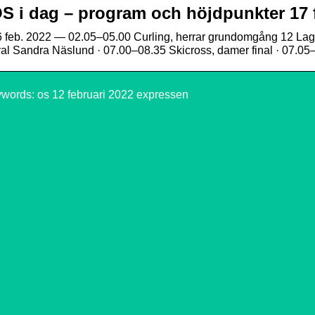
S i dag – program och höjdpunkter 17 
 feb. 2022 — 02.05–05.00 Curling, herrar grundomgång 12 Lag
al Sandra Näslund · 07.00–08.35 Skicross, damer final · 07.05
words: os 12 februari 2022 expressen