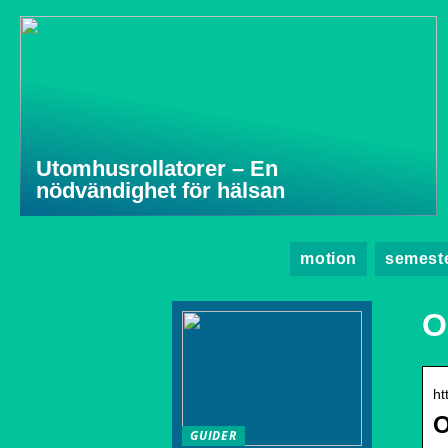
Utomhusrollatorer – En
nödvändighet för hälsan
motion
semest
O
ht
O
GUIDER