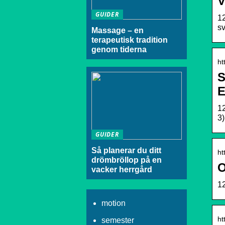
V
GUIDER
12
sv
Massage – en
terapeutisk tradition
genom tiderna
ht
S
E
12
3)
GUIDER
Så planerar du ditt
ht
drömbröllop på en
O
vacker herrgård
12
motion
ht
semester