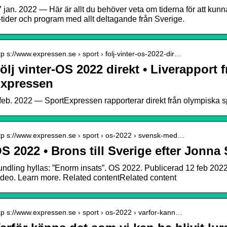
 jan. 2022 — Här är allt du behöver veta om tiderna för att kunn
-tider och program med allt deltagande från Sverige.
tp s://www.expressen.se › sport › folj-vinter-os-2022-dir…
ölj vinter-OS 2022 direkt • Liverapport 
xpressen
feb. 2022 — SportExpressen rapporterar direkt från olympiska s
tp s://www.expressen.se › sport › os-2022 › svensk-med…
S 2022 • Brons till Sverige efter Jonna
ndling hyllas: ”Enorm insats”. OS 2022. Publicerad 12 feb 2022 
deo. Learn more. Related contentRelated content
tp s://www.expressen.se › sport › os-2022 › varfor-kann…