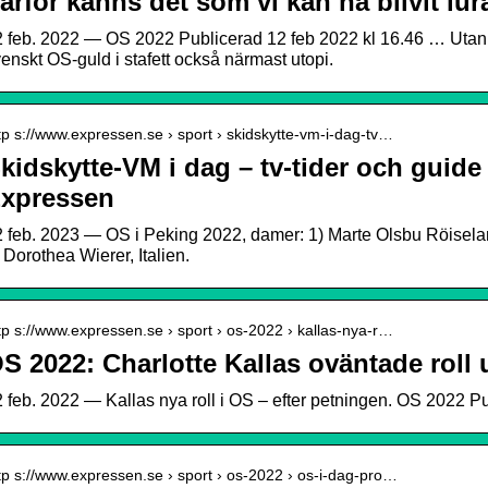
arför känns det som vi kan ha blivit lu
 feb. 2022 — OS 2022 Publicerad 12 feb 2022 kl 16.46 … Utan e
enskt OS-guld i stafett också närmast utopi.
tp s://www.expressen.se › sport › skidskytte-vm-i-dag-tv…
kidskytte-VM i dag – tv-tider och guide 
xpressen
 feb. 2023 — OS i Peking 2022, damer: 1) Marte Olsbu Röiselan
 Dorothea Wierer, Italien.
tp s://www.expressen.se › sport › os-2022 › kallas-nya-r…
S 2022: Charlotte Kallas oväntade roll
 feb. 2022 — Kallas nya roll i OS – efter petningen. OS 2022 Pu
tp s://www.expressen.se › sport › os-2022 › os-i-dag-pro…