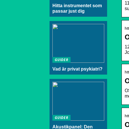
11
Hitta instrumentet som
su
passar just dig
ht
O
12
J
GUIDER
Vad är privat psykiatri?
ht
O
OS
me
ht
GUIDER
O
Akustikpanel: Den