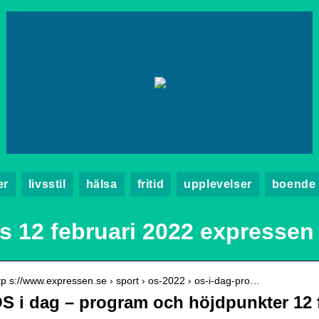
er
livsstil
hälsa
fritid
upplevelser
boende
s 12 februari 2022 expressen
tp s://www.expressen.se › sport › os-2022 › os-i-dag-pro…
S i dag – program och höjdpunkter 12 