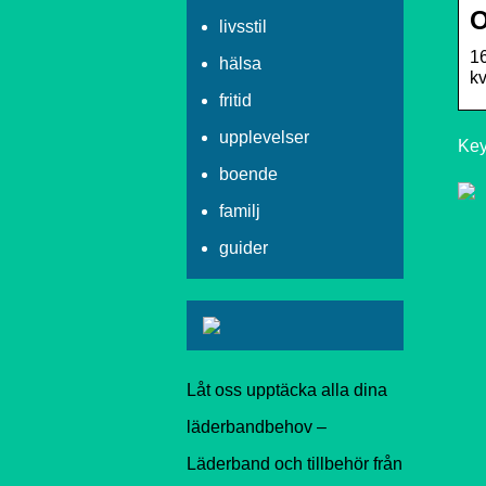
O
livsstil
16
hälsa
kv
fritid
upplevelser
Key
boende
familj
guider
Låt oss upptäcka alla dina
läderbandbehov –
Läderband och tillbehör från