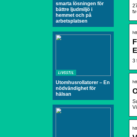
smarta lösningen för
27
bättre ljudmiljö i
tv
hemmet och på
arbetsplatsen
ht
F
E
3 
LIVSSTIL
ht
Utomhusrollatorer – En
nödvändighet för
O
hälsan
Su
Vi
ht