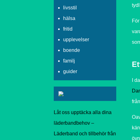
tyd
livsstil
hälsa
För
fritid
var
upplevelser
som
boende
familj
Et
guider
I d
Dan
frå
Låt oss upptäcka alla dina
Oav
läderbandbehov –
kän
Läderband och tillbehör från
övn