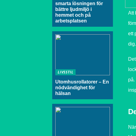
smarta lösningen för
bättre ljudmiljö i
Att
hemmet och på
arbetsplatsen
för
ett
dig.
Det
loc
LIVSSTIL
på. 
Utomhusrollatorer – En
nödvändighet för
ins
hälsan
De
När