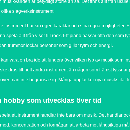
 musikvärlden är betydligt större än så. Det finns allt från ukulel
 olika slagverksinstrument.
je instrument har sin egen karaktär och sina egna möjligheter. En
na spela allt från visor till rock. Ett piano passar ofta den som 
an trummor lockar personer som gillar rytm och energi.
 kan vara en bra idé att fundera över vilken typ av musik som in
ske dras till helt andra instrument än någon som främst lyssnar 
över man inte begränsa sig. Många upptäcker nya musikstilar för
 hobby som utvecklas över tid
 spela ett instrument handlar inte bara om musik. Det handlar oc
amod, koncentration och förmågan att arbeta mot långsiktiga mål. V