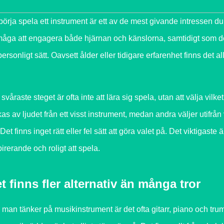
 börja spela ett instrument är ett av de mest givande intressen d
måga att engagera både hjärnan och känslorna, samtidigt som den
 personligt sätt. Oavsett ålder eller tidigare erfarenhet finns det 
 svåraste steget är ofta inte att lära sig spela, utan att välja vi
kas av ljudet från ett visst instrument, medan andra väljer utifrå
Det finns inget rätt eller fel sätt att göra valet på. Det viktigaste
pirerande och roligt att spela.
t finns fler alternativ än många tror
 man tänker på musikinstrument är det ofta gitarr, piano och tru