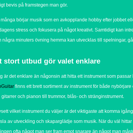
ligt bevis på framstegen man gör.
 många börjar musik som en avkopplande hobby efter jobbet eller s
dagens stress och fokusera på något kreativt. Samtidigt kan int
 några minuters övning hemma kan utvecklas till spelningar, gå 
t stort utbud gör valet enklare
ag är det enklare än någonsin att hitta ett instrument som passa
Guitar
finns ett brett sortiment av instrument för både nybörjare
n gitarrer och pianon till trummor, blås- och stränginstrument.
sett vilket instrument du väljer är det viktigaste att komma igå
sla av utveckling och skaparglädje som musik. När du väl hittar e
ingen ofta något man ser fram emot snarare än något man måst