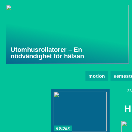
Utomhusrollatorer – En
nödvändighet för hälsan
motion
semest
22
H
GUIDER