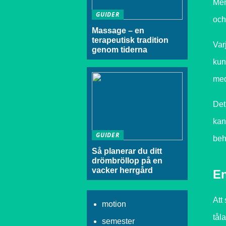
Men
GUIDER
och
Massage – en
terapeutisk tradition
Var
genom tiderna
kun
med
Det
kan
GUIDER
beh
Så planerar du ditt
drömbröllop på en
vacker herrgård
En
Att
motion
tål
semester