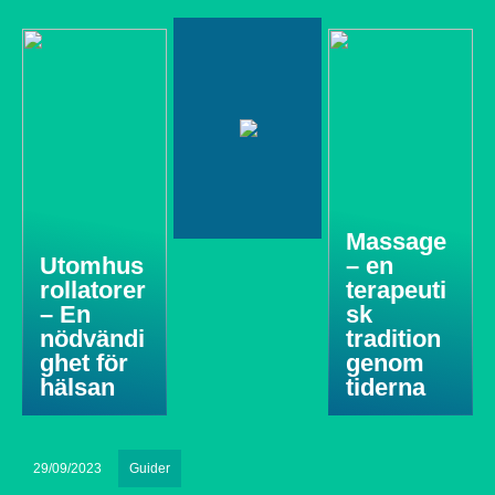
Massage
Utomhus
– en
rollatorer
terapeuti
– En
sk
nödvändi
tradition
ghet för
genom
hälsan
tiderna
29/09/2023
Guider