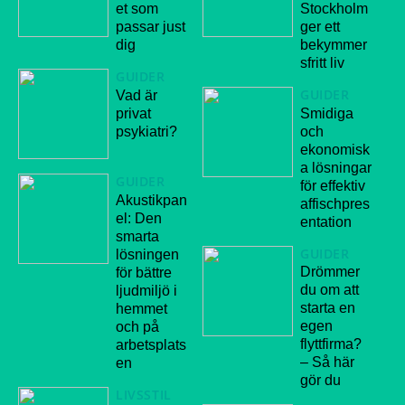
et som
Stockholm
passar just
ger ett
dig
bekymmer
sfritt liv
GUIDER
GUIDER
Vad är
privat
Smidiga
psykiatri?
och
ekonomisk
a lösningar
GUIDER
för effektiv
Akustikpan
affischpres
el: Den
entation
smarta
GUIDER
lösningen
Drömmer
för bättre
du om att
ljudmiljö i
starta en
hemmet
egen
och på
flyttfirma?
arbetsplats
– Så här
en
gör du
LIVSSTIL