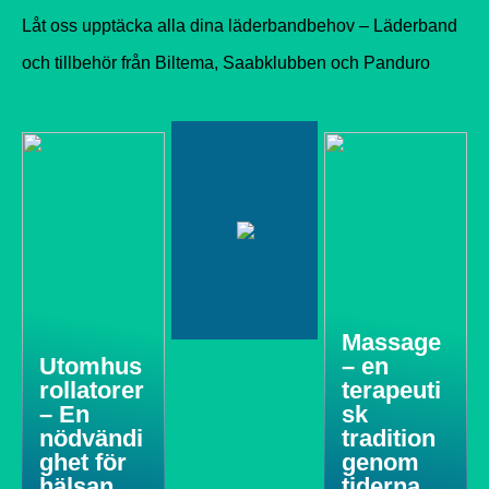
Låt oss upptäcka alla dina läderbandbehov – Läderband
och tillbehör från Biltema, Saabklubben och Panduro
Massage
Utomhus
– en
rollatorer
terapeuti
– En
sk
nödvändi
tradition
ghet för
genom
hälsan
tiderna