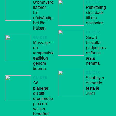
GUIDER
Utomhusro
Punktering
llatorer –
sfria däck
En
till din
nödvändig
elscooter
het för
hälsan
GUIDER
GUIDER
Smart
Massage –
beställa
en
parfymprov
terapeutisk
er för att
tradition
testa
genom
hemma
tiderna
GUIDER
GUIDER
5 hobbyer
Så
du borde
planerar
testa år
du ditt
2024
drömbröllo
p på en
vacker
herrgård