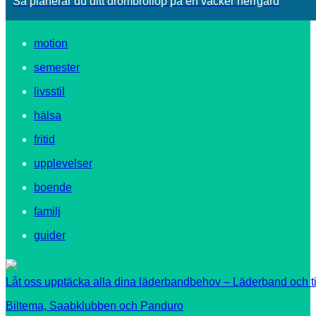
Så planerar du ditt drömbröllop på en vacker herrgård
motion
semester
livsstil
hälsa
fritid
upplevelser
boende
familj
guider
Låt oss upptäcka alla dina läderbandbehov – Läderband och ti
Biltema, Saabklubben och Panduro