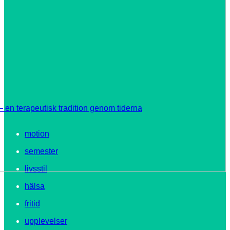
 en terapeutisk tradition genom tiderna
motion
semester
livsstil
hälsa
fritid
upplevelser