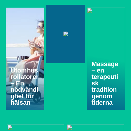
Massage
Utomhus
– en
rollatorer
terapeuti
– En
sk
nödvändi
tradition
ghet för
genom
hälsan
tiderna