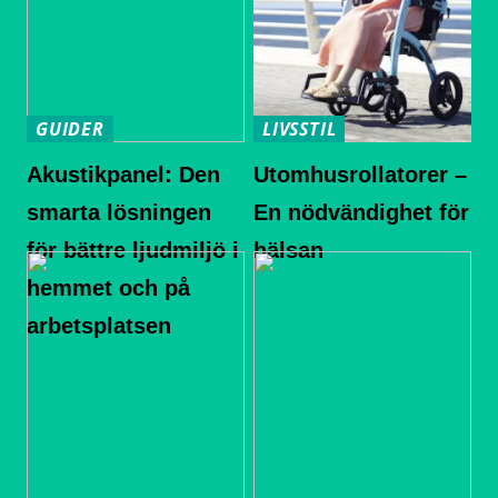
GUIDER
LIVSSTIL
Akustikpanel: Den
Utomhusrollatorer –
smarta lösningen
En nödvändighet för
för bättre ljudmiljö i
hälsan
hemmet och på
arbetsplatsen