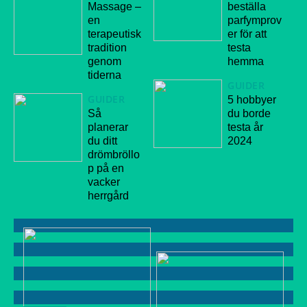
Massage –
beställa
en
parfymprov
terapeutisk
er för att
tradition
testa
genom
hemma
tiderna
GUIDER
GUIDER
5 hobbyer
Så
du borde
planerar
testa år
du ditt
2024
drömbröllo
p på en
vacker
herrgård