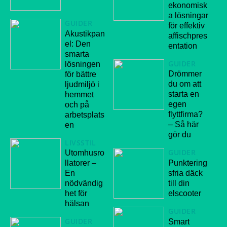
ekonomisk
a lösningar
GUIDER
för effektiv
Akustikpan
affischpres
el: Den
entation
smarta
GUIDER
lösningen
Drömmer
för bättre
du om att
ljudmiljö i
starta en
hemmet
egen
och på
flyttfirma?
arbetsplats
– Så här
en
gör du
LIVSSTIL
GUIDER
Utomhusro
Punktering
llatorer –
sfria däck
En
till din
nödvändig
elscooter
het för
hälsan
GUIDER
GUIDER
Smart