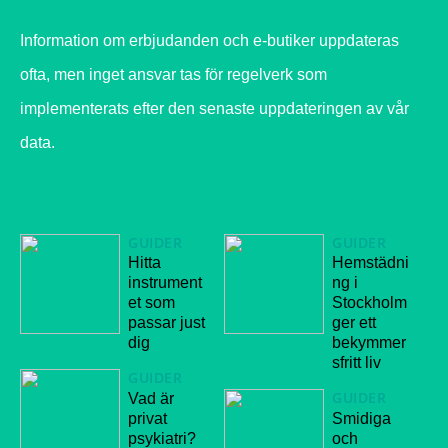
Information om erbjudanden och e-butiker uppdateras
ofta, men inget ansvar tas för regelverk som
implementerats efter den senaste uppdateringen av vår
data.
GUIDER
GUIDER
Hitta
Hemstädni
instrument
ng i
et som
Stockholm
passar just
ger ett
dig
bekymmer
sfritt liv
GUIDER
GUIDER
Vad är
privat
Smidiga
psykiatri?
och