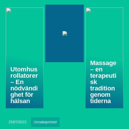
Massage
Utomhus
– en
rollatorer
terapeuti
– En
sk
nödvändi
tradition
ghet för
genom
hälsan
tiderna
25/07/2022
Uncategorized