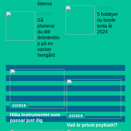
tiderna
GUIDER
GUIDER
5 hobbyer
Så
du borde
planerar
testa år
du ditt
2024
drömbröllo
p på en
vacker
herrgård
GUIDER
Hitta instrumentet som
GUIDER
passar just dig
Vad är privat psykiatri?