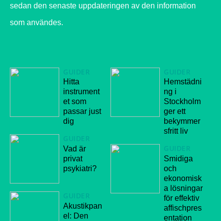
sedan den senaste uppdateringen av den information
som användes.
GUIDER
GUIDER
Hitta
Hemstädni
instrument
ng i
et som
Stockholm
passar just
ger ett
dig
bekymmer
sfritt liv
GUIDER
GUIDER
Vad är
privat
Smidiga
psykiatri?
och
ekonomisk
a lösningar
GUIDER
för effektiv
Akustikpan
affischpres
el: Den
entation