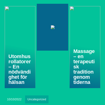
Massage
Utomhus
– en
rollatorer
terapeuti
– En
sk
nödvändi
tradition
ghet för
genom
hälsan
tiderna
10/10/2022
Uncategorized