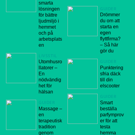
smarta
GUIDER
lösningen
Drömmer
för bättre
du om att
ljudmiljö i
starta en
hemmet
egen
och på
flyttfirma?
arbetsplats
– Så här
en
gör du
LIVSSTIL
GUIDER
Utomhusro
Punktering
llatorer –
sfria däck
En
till din
nödvändig
elscooter
het för
hälsan
GUIDER
GUIDER
Smart
Massage –
beställa
en
parfymprov
terapeutisk
er för att
tradition
testa
genom
hemma