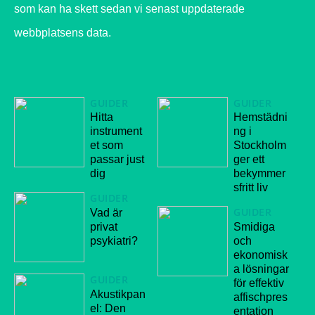
som kan ha skett sedan vi senast uppdaterade
webbplatsens data.
GUIDER
GUIDER
Hitta
Hemstädni
instrument
ng i
et som
Stockholm
passar just
ger ett
dig
bekymmer
sfritt liv
GUIDER
GUIDER
Vad är
privat
Smidiga
psykiatri?
och
ekonomisk
a lösningar
GUIDER
för effektiv
Akustikpan
affischpres
el: Den
entation