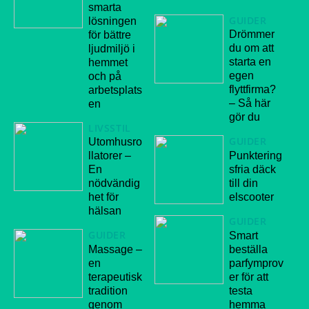
smarta
GUIDER
lösningen
Drömmer
för bättre
du om att
ljudmiljö i
starta en
hemmet
egen
och på
flyttfirma?
arbetsplats
– Så här
en
gör du
LIVSSTIL
GUIDER
Utomhusro
Punktering
llatorer –
sfria däck
En
till din
nödvändig
elscooter
het för
hälsan
GUIDER
GUIDER
Smart
Massage –
beställa
en
parfymprov
terapeutisk
er för att
tradition
testa
genom
hemma