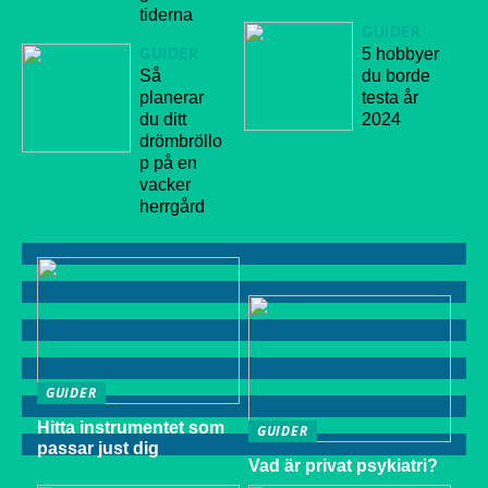
tiderna
GUIDER
GUIDER
5 hobbyer
Så
du borde
planerar
testa år
du ditt
2024
drömbröllo
p på en
vacker
herrgård
GUIDER
Hitta instrumentet som
GUIDER
passar just dig
Vad är privat psykiatri?