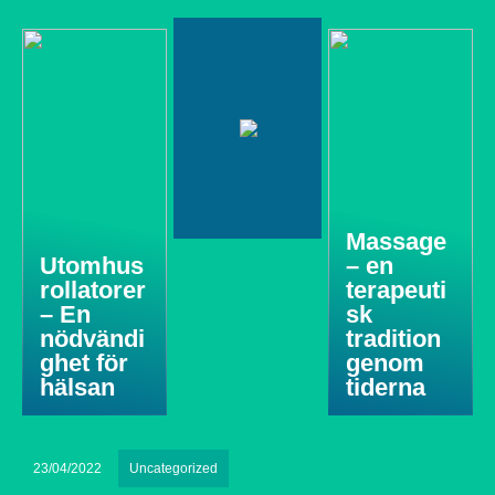
Massage
Utomhus
– en
rollatorer
terapeuti
– En
sk
nödvändi
tradition
ghet för
genom
hälsan
tiderna
23/04/2022
Uncategorized